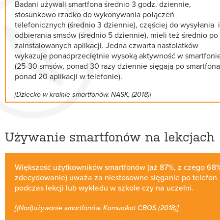
Badani używali smartfona średnio 3 godz. dziennie,
stosunkowo rzadko do wykonywania połączeń
telefonicznych (średnio 3 dziennie), częściej do wysyłania i
odbierania smsów (średnio 5 dziennie), mieli też średnio po
zainstalowanych aplikacji. Jedna czwarta nastolatków
wykazuje ponadprzeciętnie wysoką aktywność w smartfoni
(25-30 smsów, ponad 30 razy dziennie sięgają po smartfona
ponad 20 aplikacji w telefonie).
[Dziecko w krainie smartfonów. NASK, (2018)]
Używanie smartfonów na lekcjach
Większość użytkowników smartfonów (aż 87%, z czego 68
zdecydowanie) uważa za niestosowne sięganie po telefon
podczas lekcji lub wykładu w szkole czy na uczelni.
[(Nad)używanie smartfonów. Komunikat CBOS (2018)]