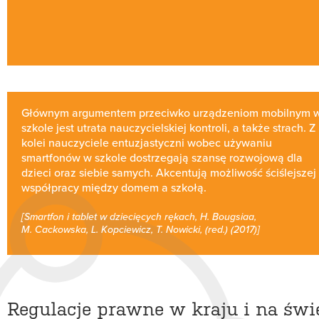
Głównym argumentem przeciwko urządzeniom mobilnym 
szkole jest utrata nauczycielskiej kontroli, a także strach. Z
kolei nauczyciele entuzjastyczni wobec używaniu
smartfonów w szkole dostrzegają szansę rozwojową dla
dzieci oraz siebie samych. Akcentują możliwość ściślejszej
współpracy między domem a szkołą.
[Smartfon i tablet w dziecięcych rękach, H. Bougsiaa,
M. Cackowska, L. Kopciewicz, T. Nowicki, (red.) (2017)]
Regulacje prawne w kraju i na świ