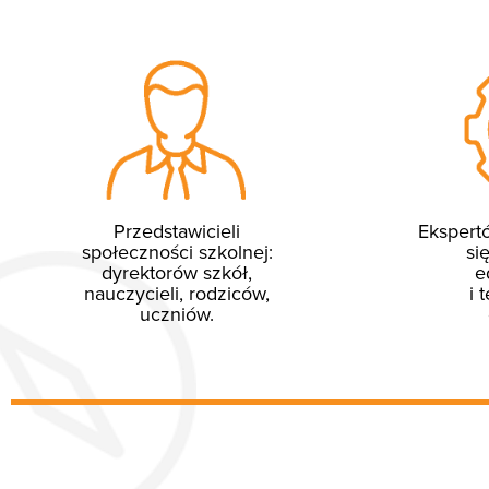
Przedstawicieli
Ekspert
społeczności szkolnej:
si
dyrektorów szkół,
e
nauczycieli, rodziców,
i 
uczniów.