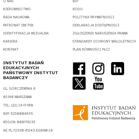
O NAS
BIP
KIEROWNICTWO
RODO
RADA NAUKOWA
POLITYKA PRYWATNOŚCI
PATRONAT IBE PIB
DEKLARACJA DOSTĘPNOŚCI
IDENTYFIKACJA WIZUALNA
ZGŁOSZENIE NARUSZENIA PRAWA
KARIERA
STANDARDY OCHRONY MAŁOLETNICH
KONTAKT
PLAN RÓWNOŚCI PŁCI
INSTYTUT BADAŃ
EDUKACYJNYCH
PAŃSTWOWY INSTYTUT
BADAWCZY
UL. GÓRCZEWSKA 8
01-180 WARSZAWA
TEL.: (22) 24-17-100
NIP: 5250008695
REGON: 000178235
AE: PL-72330-81243-EGRAW-28