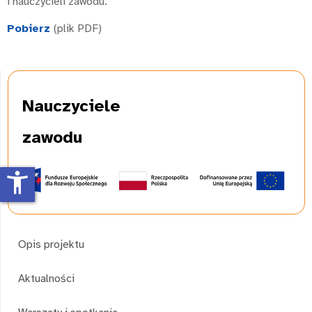
i nauczycieli zawodu.
Pobierz
(plik PDF)
Nauczyciele
zawodu
accessibility_new
Opis projektu
Aktualności