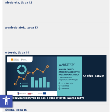
niedziela,
lipca
12
poniedziałek,
lipca
13
wtorek,
lipca
14
Analiza danych
accessibility_new
z międzynarodowych badań edukacyjnych (warsztaty)
środa,
lipca
15