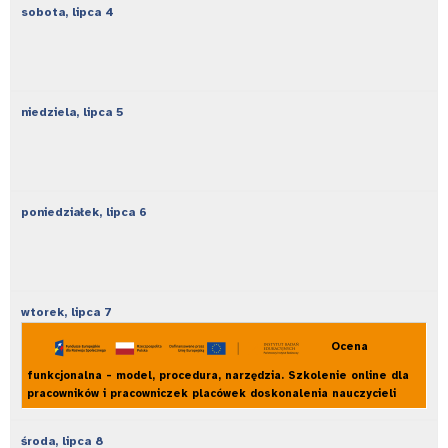
sobota,
lipca
4
niedziela,
lipca
5
poniedziałek,
lipca
6
wtorek,
lipca
7
Ocena
funkcjonalna - model, procedura, narzędzia. Szkolenie online dla
pracowników i pracowniczek placówek doskonalenia nauczycieli
środa,
lipca
8