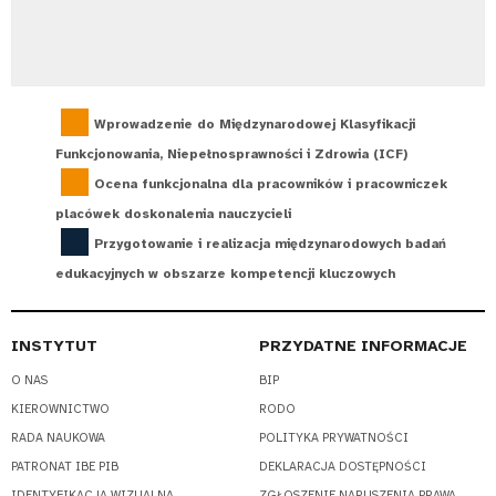
Wprowadzenie do Międzynarodowej Klasyfikacji
Funkcjonowania, Niepełnosprawności i Zdrowia (ICF)
Ocena funkcjonalna dla pracowników i pracowniczek
placówek doskonalenia nauczycieli
Przygotowanie i realizacja międzynarodowych badań
edukacyjnych w obszarze kompetencji kluczowych
INSTYTUT
PRZYDATNE INFORMACJE
O NAS
BIP
KIEROWNICTWO
RODO
RADA NAUKOWA
POLITYKA PRYWATNOŚCI
PATRONAT IBE PIB
DEKLARACJA DOSTĘPNOŚCI
IDENTYFIKACJA WIZUALNA
ZGŁOSZENIE NARUSZENIA PRAWA