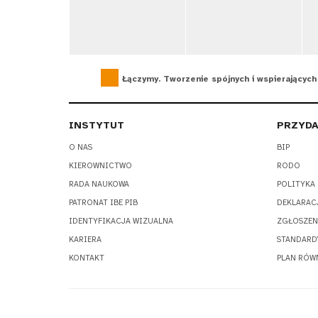
Łączymy. Tworzenie spójnych i wspierających 
INSTYTUT
PRZYDA
O NAS
BIP
KIEROWNICTWO
RODO
RADA NAUKOWA
POLITYKA
PATRONAT IBE PIB
DEKLARAC
IDENTYFIKACJA WIZUALNA
ZGŁOSZEN
KARIERA
STANDARD
KONTAKT
PLAN RÓW