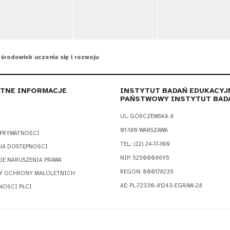
środowisk uczenia się i rozwoju
TNE INFORMACJE
INSTYTUT BADAŃ EDUKACYJ
PAŃSTWOWY INSTYTUT BAD
UL. GÓRCZEWSKA 8
01-180 WARSZAWA
 PRYWATNOŚCI
TEL.: (22) 24-17-100
JA DOSTĘPNOŚCI
NIP: 5250008695
IE NARUSZENIA PRAWA
REGON: 000178235
Y OCHRONY MAŁOLETNICH
AE: PL-72330-81243-EGRAW-28
NOŚCI PŁCI