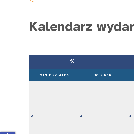
Kalendarz wyda
PONIEDZIAŁEK
WTOREK
2
3
4