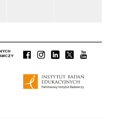
NYCH
AWCZY