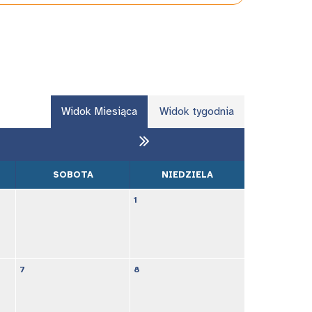
Widok Miesiąca
Widok tygodnia
SOBOTA
NIEDZIELA
1
7
8