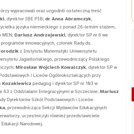
órzy wypracowali oraz uzgodnili ostateczną treść
ki
, dyrektor IBE PIB;
dr Anna Abramczyk
,
ycielka języka niemieckiego z ponad 26-letnim stażem,
ty MEN;
Dariusz Andrzejewski
, dyrektor SP nr 6 we
or programów innowacyjnych, członek Rady ds.
Borodzik
z Instytutu Matematyki Uniwersytetu
ersytetu Jagiellońskiego, przewodniczący Polskiego
iczych;
Mirosław Wojciech Kowalczyk
, dyrektor SP w
Podstawowych i Liceów Ogólnokształcących przy
 Kozakiewicz
pedagog i dyrektor SP nr 103 w
 nr 63 z Oddziałami Integracyjnymi w Szczecinie;
Mariusz
 Rady Dyrektorów Szkół Podstawowych i Liceów
ka
, przewodnicząca Sekcji Wydawców Edukacyjnych
erwatorzy, uczestniczyli również przedstawiciele
 Edukacji Narodowej.