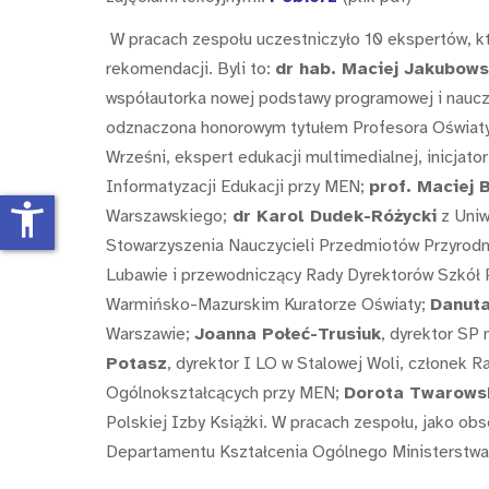
W pracach zespołu uczestniczyło 10 ekspertów, kt
rekomendacji. Byli to:
dr hab. Maciej Jakubows
współautorka nowej podstawy programowej i naucz
odznaczona honorowym tytułem Profesora Oświa
Wrześni, ekspert edukacji multimedialnej, inicjat
Informatyzacji Edukacji przy MEN;
prof. Maciej 
accessibility_new
Warszawskiego;
dr Karol Dudek-Różycki
z Uniw
Stowarzyszenia Nauczycieli Przedmiotów Przyrodn
Lubawie i przewodniczący Rady Dyrektorów Szkół 
Warmińsko-Mazurskim Kuratorze Oświaty;
Danuta
Warszawie;
Joanna Połeć-Trusiuk
, dyrektor SP
Potasz
, dyrektor I LO w Stalowej Woli, członek
Ogólnokształcących przy MEN;
Dorota Twarows
Polskiej Izby Książki. W pracach zespołu, jako obs
Departamentu Kształcenia Ogólnego Ministerstwa