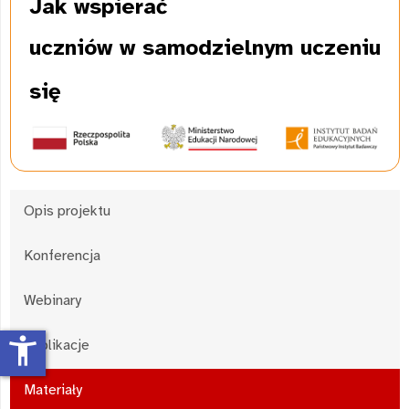
Jak wspierać
uczniów w samodzielnym uczeniu
się
Opis projektu
Konferencja
Webinary
accessibility_new
Publikacje
Materiały