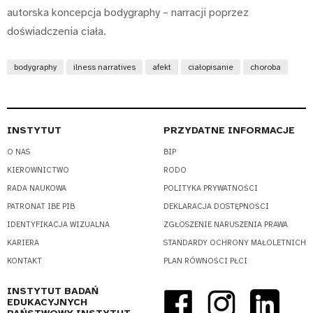
autorska koncepcja bodygraphy – narracji poprzez
doświadczenia ciała.
bodygraphy
ilness narratives
afekt
ciałopisanie
choroba
INSTYTUT
PRZYDATNE INFORMACJE
O NAS
BIP
KIEROWNICTWO
RODO
RADA NAUKOWA
POLITYKA PRYWATNOŚCI
PATRONAT IBE PIB
DEKLARACJA DOSTĘPNOŚCI
IDENTYFIKACJA WIZUALNA
ZGŁOSZENIE NARUSZENIA PRAWA
KARIERA
STANDARDY OCHRONY MAŁOLETNICH
KONTAKT
PLAN RÓWNOŚCI PŁCI
INSTYTUT BADAŃ
EDUKACYJNYCH