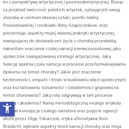
im z perspektywy artystycznej i postmodernistycznej. Biorąc
za przykład twórczość polskich artystek, sytuujących swoją
chorobę w centrum własnej sztuki, poetki Haliny
Poświatowskiej i rzeźbiarki Aliny Szapocznikow, oraz
prezentując aspekty mojej własnej praktyki artystycznej,
nawiązującej do doświadczeń życia z chorobą przewlekłą,
nakreślam znaczenie czułej narracji pierwszoosobowej jako
społecznie zaangażowanej strategii artystycznej. Jaką
funkcję spełnia czuła narracja w procesie przeformułowywania
dyskursu na temat choroby? Jakie jest znaczenie
bezbronności, empatii i troski w budowaniu więzi społecznych
oraz kształtowaniu tożsamości i świadomości grupowej na
temat chorowania? Jaką rolę odgrywają w tym procesie
sztuka i akademia? Ramę metodologiczną mojego artykułu
accessibility_new
stanowi koncepcja czułego narratora oraz pojęcie ognozji
ukute przez Olgę Tokarczuk, etyka afirmatywna Rosi
Braidotti, wybrane aspekty teorii narracji choroby oraz moja