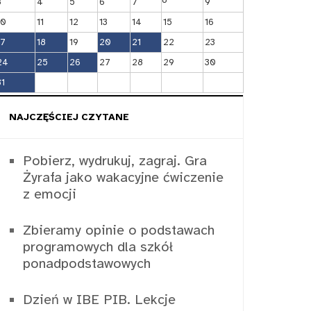
3
4
5
6
7
9
10
11
12
13
14
15
16
17
18
19
20
21
22
23
24
25
26
27
28
29
30
31
NAJCZĘŚCIEJ CZYTANE
Pobierz, wydrukuj, zagraj. Gra
Żyrafa jako wakacyjne ćwiczenie
z emocji
Zbieramy opinie o podstawach
programowych dla szkół
ponadpodstawowych
Dzień w IBE PIB. Lekcje