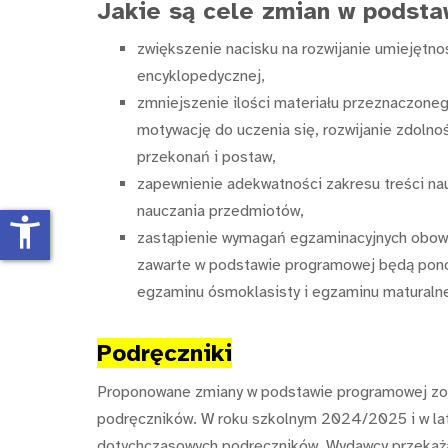
Jakie są cele zmian w podst
zwiększenie nacisku na rozwijanie umiejętno
encyklopedycznej,
zmniejszenie ilości materiału przeznaczoneg
motywację do uczenia się, rozwijanie zdolno
przekonań i postaw,
zapewnienie adekwatności zakresu treści n
nauczania przedmiotów,
accessibility_new
zastąpienie wymagań egzaminacyjnych obow
zawarte w podstawie programowej będą pon
egzaminu ósmoklasisty i egzaminu maturaln
Podręczniki
Proponowane zmiany w podstawie programowej zost
podręczników. W roku szkolnym 2024/2025 i w lat
dotychczasowych podręczników. Wydawcy przekażą