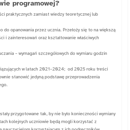
awie programowej?
ści praktycznych zamiast wiedzy teoretycznej lub
o do opanowania przez ucznia. Przełoży się to na większą
ści i zainteresowań oraz kształtowanie właściwych
auczania – wymagań szczegółowych do wymiaru godzin
iązujących w latach 2021–2024; od 2025 roku treści
ownie stanowić jedyną podstawę przeprowadzenia
ego.
ały przygotowane tak, by nie było konieczności wymiany
ach kolejnych uczniowie będą mogli korzystać z
 nauczycielom korzystającym z ich podręczników