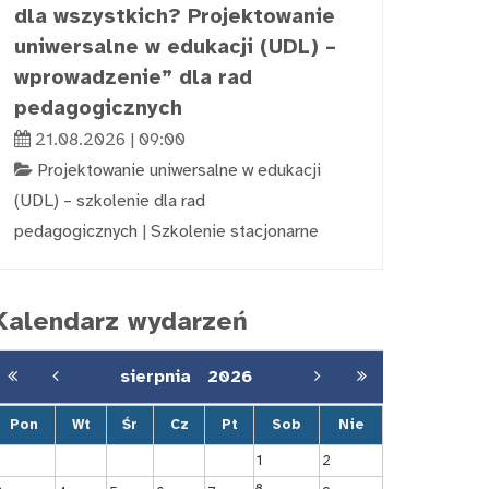
dla wszystkich? Projektowanie
uniwersalne w edukacji (UDL) –
wprowadzenie” dla rad
pedagogicznych
21.08.2026 | 09:00
Projektowanie uniwersalne w edukacji
(UDL) – szkolenie dla rad
pedagogicznych
|
Szkolenie stacjonarne
Kalendarz wydarzeń
sierpnia
2026
Pon
Wt
Śr
Cz
Pt
Sob
Nie
1
2
8