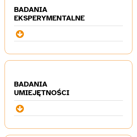
BADANIA
EKSP
ERYMENTALNE
+
BADANIA
UMIE
JĘTNOŚCI
+