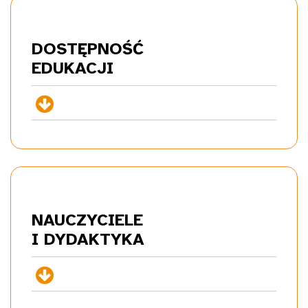
DOSTĘPNOŚĆ
EDU
KACJI
+
NAUCZYCIELE
I DYDA
KTYKA
+