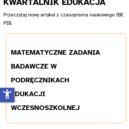
KWAR
TALNIK EDUKACJA
Przeczytaj nowy artykuł z czasopisma naukowego IBE
PIB.
MATEMATYCZNE
ZADANIA
BADAWCZE W
PODRĘCZNIKACH
accessibility_new
EDUKACJI
WCZESNOSZKOLNEJ