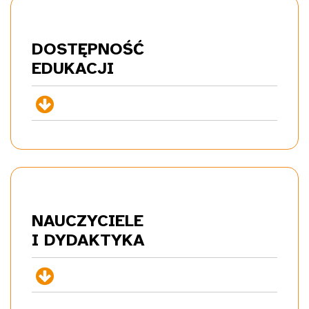
DOSTĘPNOŚĆ
EDU
KACJI
+
NAUCZYCIELE
I DYDA
KTYKA
+