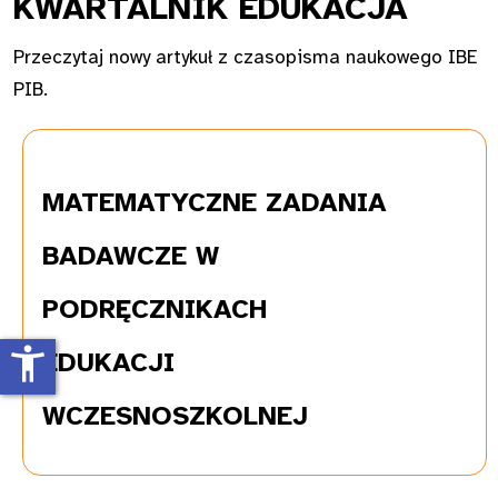
KWAR
TALNIK EDUKACJA
Przeczytaj nowy artykuł z czasopisma naukowego IBE
PIB.
MATEMATYCZNE
ZADANIA
BADAWCZE W
PODRĘCZNIKACH
accessibility_new
EDUKACJI
WCZESNOSZKOLNEJ