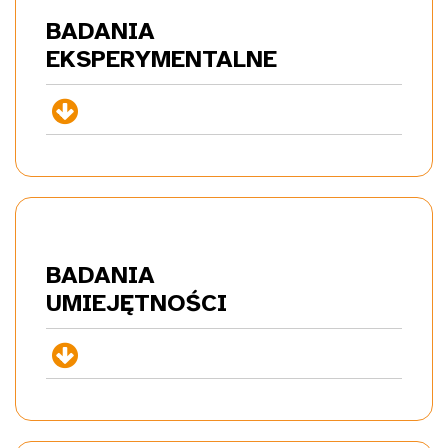
BADANIA
EKSP
ERYMENTALNE
+
BADANIA
UMIE
JĘTNOŚCI
+