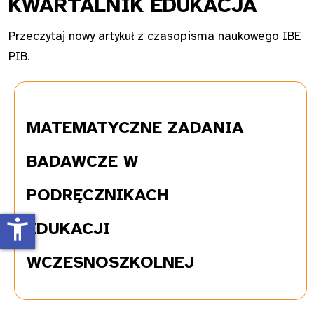
KWAR
TALNIK EDUKACJA
Przeczytaj nowy artykuł z czasopisma naukowego IBE
PIB.
MATEMATYCZNE
ZADANIA
BADAWCZE W
PODRĘCZNIKACH
accessibility_new
EDUKACJI
WCZESNOSZKOLNEJ