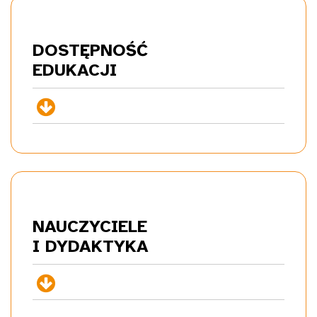
DOSTĘPNOŚĆ
EDU
KACJI
+
NAUCZYCIELE
I DYDA
KTYKA
+