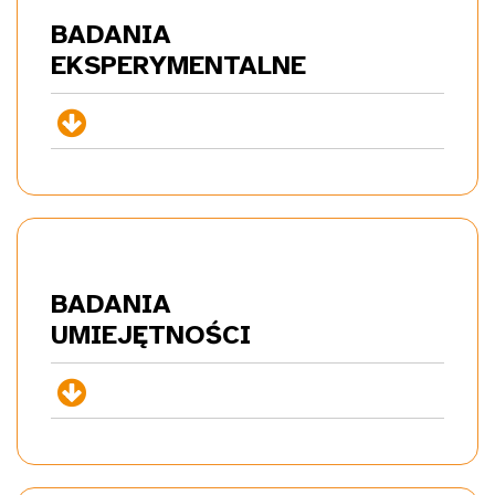
BADANIA
EKSP
ERYMENTALNE
+
BADANIA
UMIE
JĘTNOŚCI
+